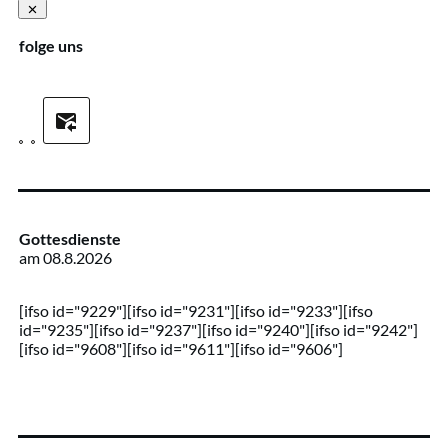
folge uns
Gottesdienste
am
08.8.2026
[ifso id="9229"][ifso id="9231"][ifso id="9233"][ifso
id="9235"][ifso id="9237"][ifso id="9240"][ifso id="9242"]
[ifso id="9608"][ifso id="9611"][ifso id="9606"]