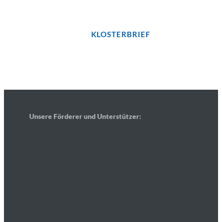
Bleiben wir in Kontakt...!
JETZT UNSEREN
KLOSTERBRIEF
BESTELLEN
Unsere Förderer und Unterstützer: